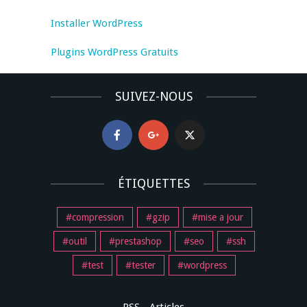
Installer WordPress
Plugins WordPress Gratuits
SUIVEZ-NOUS
ÉTIQUETTES
compression
gzip
mise a jour
outil
prestashop
seo
ssh
test
tester
wordpress