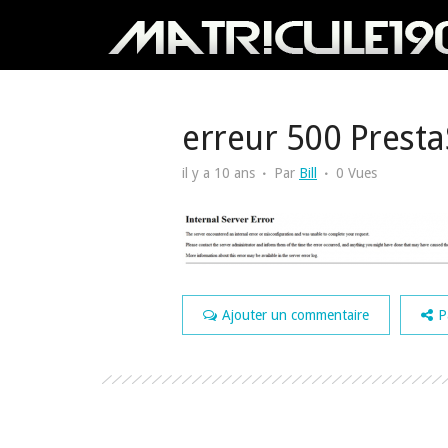
erreur 500 Prest
il y a 10 ans
Par
Bill
0 Vues
Ajouter un commentaire
P