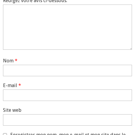
Rédigez votre avis ci-dessous.
Nom
*
E-mail
*
Site web
Enregistrer mon nom, mon e-mail et mon site dans le