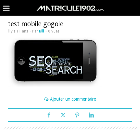
test mobile gogole
il y a 11 ans
Par
Bill
0 Vues
Ajouter un commentaire