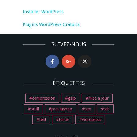
Installer WordPress
Plugins WordPress Gratuits
SUIVEZ-NOUS
ÉTIQUETTES
compression
gzip
mise a jour
outil
prestashop
seo
ssh
test
tester
wordpress