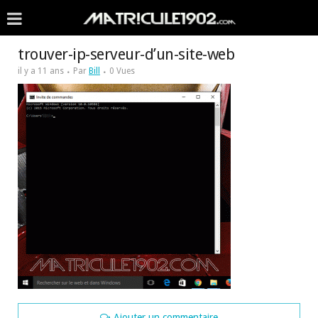
trouver-ip-serveur-d’un-site-web
il y a 11 ans
Par
Bill
0 Vues
Ajouter un commentaire